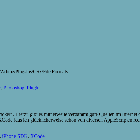
t/Adobe/Plug-Ins/CSx/File Formats
c
,
Photoshop
,
Plugin
eln. Hierzu gibt es mittlerweile verdammt gute Quellen im Internet d
XCode (das ich glücklicherweise schon von diversen AppleScripten rec
,
iPhone-SDK
,
XCode