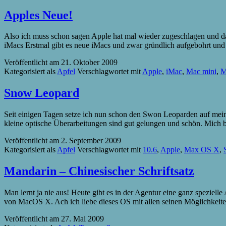
Apples Neue!
Also ich muss schon sagen Apple hat mal wieder zugeschlagen und da
iMacs Erstmal gibt es neue iMacs und zwar gründlich aufgebohrt und 
Veröffentlicht am
21. Oktober 2009
Kategorisiert als
Apfel
Verschlagwortet mit
Apple
,
iMac
,
Mac mini
,
M
Snow Leopard
Seit einigen Tagen setze ich nun schon den Swon Leoparden auf meinem
kleine optische Überarbeitungen sind gut gelungen und schön. Mich be
Veröffentlicht am
2. September 2009
Kategorisiert als
Apfel
Verschlagwortet mit
10.6
,
Apple
,
Max OS X
,
Mandarin – Chinesischer Schriftsatz
Man lernt ja nie aus! Heute gibt es in der Agentur eine ganz speziel
von MacOS X. Ach ich liebe dieses OS mit allen seinen Möglichkeit
Veröffentlicht am
27. Mai 2009