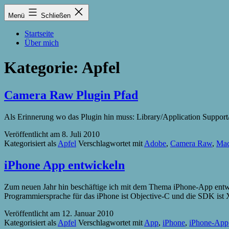
Zum
Lukas
Menü
Schließen
Inhalt
Zintel-
springen
Lumma
Startseite
Über mich
Kategorie:
Apfel
Camera Raw Plugin Pfad
Als Erinnerung wo das Plugin hin muss: Library/Application Suppor
Veröffentlicht am
8. Juli 2010
Kategorisiert als
Apfel
Verschlagwortet mit
Adobe
,
Camera Raw
,
Ma
iPhone App entwickeln
Zum neuen Jahr hin beschäftige ich mit dem Thema iPhone-App entwick
Programmiersprache für das iPhone ist Objective-C und die SDK ist 
Veröffentlicht am
12. Januar 2010
Kategorisiert als
Apfel
Verschlagwortet mit
App
,
iPhone
,
iPhone-App