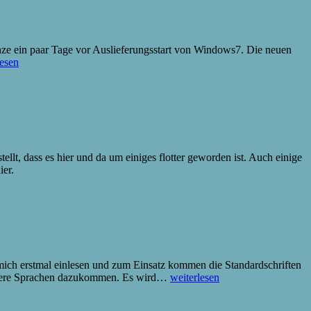
nze ein paar Tage vor Auslieferungsstart von Windows7. Die neuen
lesen
lt, dass es hier und da um einiges flotter geworden ist. Auch einige
ier.
e mich erstmal einlesen und zum Einsatz kommen die Standardschriften
Mandarin
 andere Sprachen dazukommen. Es wird…
weiterlesen
–
Chinesischer