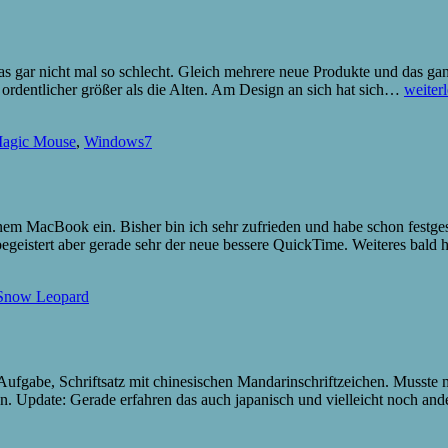
s gar nicht mal so schlecht. Gleich mehrere neue Produkte und das ga
Apples
ordentlicher größer als die Alten. Am Design an sich hat sich…
weiter
Neue!
agic Mouse
,
Windows7
 MacBook ein. Bisher bin ich sehr zufrieden und habe schon festgestel
geistert aber gerade sehr der neue bessere QuickTime. Weiteres bald h
Snow Leopard
le Aufgabe, Schriftsatz mit chinesischen Mandarinschriftzeichen. Musst
en. Update: Gerade erfahren das auch japanisch und vielleicht noch