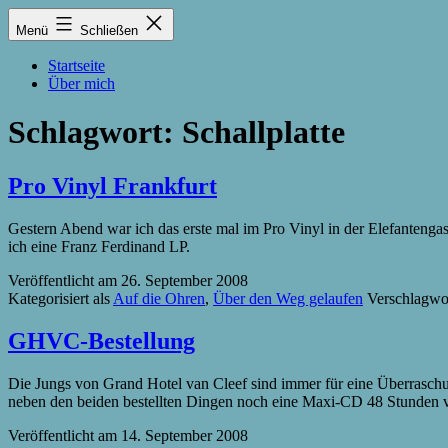
Zum
Lukas
Menü
Schließen
Inhalt
Zintel-
springen
Lumma
Startseite
Über mich
Schlagwort:
Schallplatte
Pro Vinyl Frankfurt
Gestern Abend war ich das erste mal im Pro Vinyl in der Elefantenga
ich eine Franz Ferdinand LP.
Veröffentlicht am
26. September 2008
Kategorisiert als
Auf die Ohren
,
Über den Weg gelaufen
Verschlagwo
GHVC-Bestellung
Die Jungs von Grand Hotel van Cleef sind immer für eine Überraschun
neben den beiden bestellten Dingen noch eine Maxi-CD 48 Stunden v
Veröffentlicht am
14. September 2008