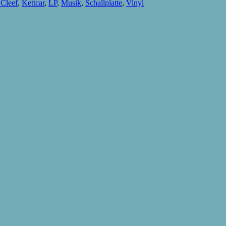
 Cleef
,
Kettcar
,
LP
,
Musik
,
Schallplatte
,
Vinyl