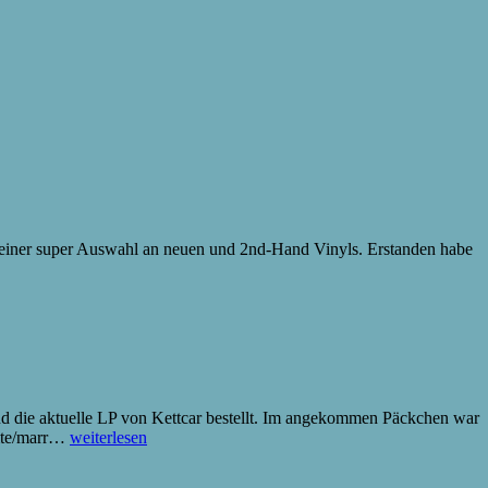
it einer super Auswahl an neuen und 2nd-Hand Vinyls. Erstanden habe
und die aktuelle LP von Kettcar bestellt. Im angekommen Päckchen war
GHVC-
omte/marr…
weiterlesen
Bestellung