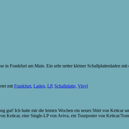
sse in Frankfurt am Main. Ein sehr netter kleiner Schallplattenladen m
rtet mit
Frankfurt
,
Laden
,
LP
,
Schallplatte
,
Vinyl
g gut! Ich hatte mir die letzten Wochen ein neues Shirt von Kettcar 
on Kettcar, eine Single-LP von Aviva, ein Tourposter von Kettcar/T