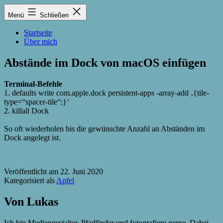
Zum
Lukas
Menü
Schließen
Inhalt
Zintel-
springen
Lumma
Startseite
Über mich
Abstände im Dock von macOS einfügen
Terminal-Befehle
1. defaults write com.apple.dock persistent-apps -array-add ‚{tile-
type=“spacer-tile“;}‘
2. killall Dock
So oft wiederholen bis die gewünschte Anzahl an Abständen im
Dock angelegt ist.
Veröffentlicht am
22. Juni 2020
Kategorisiert als
Apfel
Von Lukas
Ich bin Mediengestalter, Pfadfinder und fotografiere gerne. Dabei