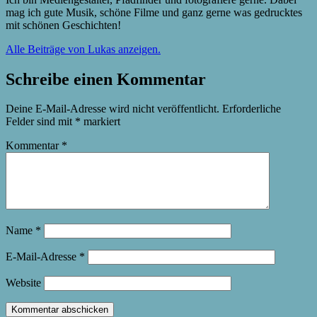
mag ich gute Musik, schöne Filme und ganz gerne was gedrucktes
mit schönen Geschichten!
Alle Beiträge von Lukas anzeigen.
Schreibe einen Kommentar
Deine E-Mail-Adresse wird nicht veröffentlicht.
Erforderliche
Felder sind mit
*
markiert
Kommentar
*
Name
*
E-Mail-Adresse
*
Website