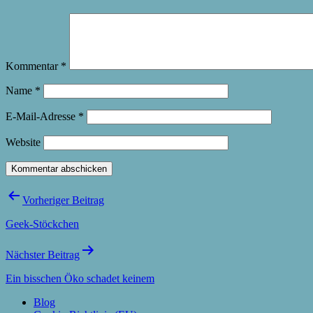
Kommentar
*
Name
*
E-Mail-Adresse
*
Website
Beitragsnavigation
Vorheriger Beitrag
Geek-Stöckchen
Nächster Beitrag
Ein bisschen Öko schadet keinem
Blog