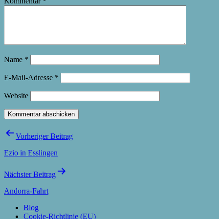
Kommentar
*
Name
*
E-Mail-Adresse
*
Website
Beitragsnavigation
Vorheriger Beitrag
Ezio in Esslingen
Nächster Beitrag
Andorra-Fahrt
Blog
Cookie-Richtlinie (EU)