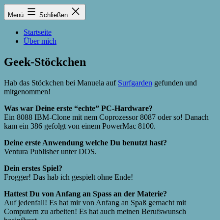
Zum
Lukas
Menü
Schließen
Inhalt
Zintel-
springen
Lumma
Startseite
Über mich
Geek-Stöckchen
Hab das Stöckchen bei Manuela auf
Surfgarden
gefunden und
mitgenommen!
Was war Deine erste “echte” PC-Hardware?
Ein 8088 IBM-Clone mit nem Coprozessor 8087 oder so! Danach
kam ein 386 gefolgt von einem PowerMac 8100.
Deine erste Anwendung welche Du benutzt hast?
Ventura Publisher unter DOS.
Dein erstes Spiel?
Frogger! Das hab ich gespielt ohne Ende!
Hattest Du von Anfang an Spass an der Materie?
Auf jedenfall! Es hat mir von Anfang an Spaß gemacht mit
Computern zu arbeiten! Es hat auch meinen Berufswunsch